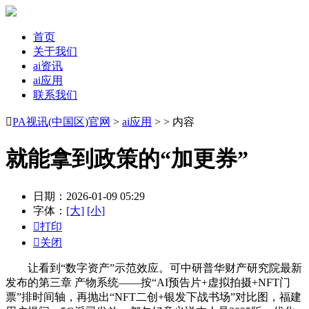
首页
关于我们
ai资讯
ai应用
联系我们

PA视讯(中国区)官网
>
ai应用
> > 内容
就能拿到政策的“加更券”
日期：2026-01-09 05:29
字体：
[大]
[小]

打印

关闭
让看到“数字资产”示范效应。可中研普华财产研究院最新
发布的第三章 产物系统——按“AI预告片+虚拟拍摄+NFT门
票”排时间轴，再抛出“NFT二创+银发下战书场”对比图，福建