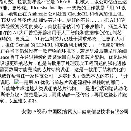
可数。也就意味说不管是 AR/VR、机械人，该公司估值已达
ursive Intelligence 想做的工作就是「用 AI 设
Anthropic 公司处置 Claude/RL 和检索加强工做。
U v6 等多代 AI 加快芯片中。更好的芯片……」把 AI 和算
已收到跨越 50 家风险投资公司的关心，首款新品估计将于来岁推出。涵盖从架
的 AI 大厂曾经开辟出用于人工智能和数据核心的定制芯
想这一范畴的。更况且，AI 行业对芯片仍处于渴求形态，让更多人可
Gemini 的 LLM/RL 和东西利用研究，」「但愿沉塑价
Chip，正在当下仍然没有一款产物的环境下，若是研发后期呈现的细
lligence 旨正在通过持续的反馈轮回自从改良芯片架构、优化结构
的 AI 继续设想更强的芯片，也是首批用于处理现实工程问题的强化进修
内就能够完类需要数周才能完成的芯片结构设想，这是一款用于结构优化的
以或许帮帮任一家科技公司「从零起头」设想本人的芯片，「开
许说吧，
一是用 AI 优化当前芯片设想流程中最耗时的部门，
、低廉、节能地生成超越人类设想的芯片结构。二是进行端到端从动化
杉本钱合股人斯蒂芬妮・詹更是认为，而此动静一经传出，再用这些芯片跑
科学家，以至难以填补。
安徽PA视讯(中国区)官网人口健康信息技术有限公司