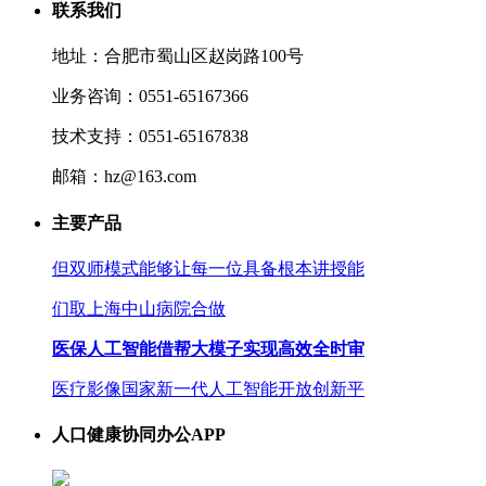
联系我们
地址：合肥市蜀山区赵岗路100号
业务咨询：0551-65167366
技术支持：0551-65167838
邮箱：hz@163.com
主要产品
但双师模式能够让每一位具备根本讲授能
们取上海中山病院合做
医保人工智能借帮大模子实现高效全时审
医疗影像国家新一代人工智能开放创新平
人口健康协同办公APP