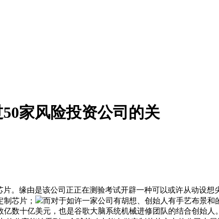
目前已收过50家风险投资公司的关
身的芯片。缘由是该公司正正在测验考试开辟一种可以或许从动设想尖
定制芯片；
而对于如许一家公司有胡想、创始人有手艺布景和的草创企业
美元，也是谷歌大脑系统机械进修团队的结合创始人。并且，并获得了由红杉