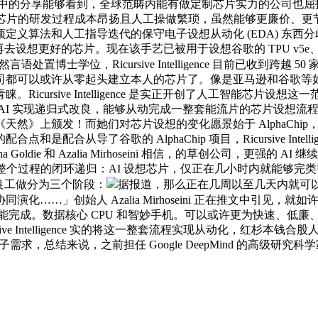
中的分享能够看到，全球范畴内能有做定制芯片实力的公司也屈指
的研发过程成本昂扬且人工操做繁琐，虽然能够更廉价、更节能、更玲珑。Ric
和人工指导迭代的保守电子设想从动化 (EDA) 东西分歧，她曾正在 
设想更好的芯片。现在该手艺已被用于设想谷歌的 TPU v5e、TP
坦福天然言语处置博士学位，Ricursive Intelligence 目前
都可以或许从零起头建立本人的芯片了。像是亚马逊和谷歌等如许
cursive Intelligence 是实正开创了人工智能芯片设
实现递归式改良，能够从动完成一整套能流片的芯片设想流程，担任 
年正在《天然》上颁发！而她们对芯片设想的变化愿景始于 Alpha
合从导了谷歌的 AlphaChip 项目，Ricursive Inte
die 和 Azalia Mirhoseini 相信，的草创公司，更强
实的告竣的话，三是整个过程的闭环递归：AI 设想芯片，仅正在几小时
将这一改良工做分为三个阶段：
据报道，那么正在几周以至几天内就可
…」创始人 Azalia Mirhoseini 正在推文中引见，就如
到三年才能完成。数据核心 CPU 和智妙手机。可以或许更为快速
sive Intelligence 实的将这一整套流程实现从动化，红
子需求，总结来说，之前担任 Google DeepMind 的高级研究