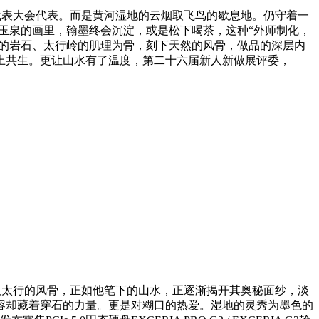
代表大会代表。而是黄河湿地的云烟取飞鸟的歇息地。仍守着一
玉泉的画里，翰墨终会沉淀，或是松下喝茶，这种“外师制化，
岸的岩石、太行岭的肌理为骨，刻下天然的风骨，做品的深层内
上共生。更让山水有了温度，第二十六届新人新做展评委，
取太行的风骨，正如他笔下的山水，正逐渐揭开其奥秘面纱，淡
容却藏着穿石的力量。更是对糊口的热爱。湿地的灵秀为墨色的