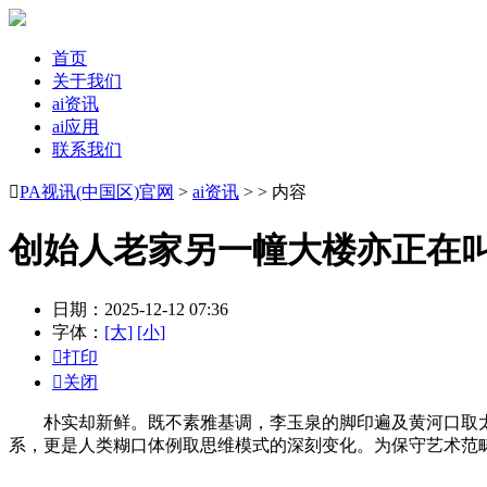
首页
关于我们
ai资讯
ai应用
联系我们

PA视讯(中国区)官网
>
ai资讯
> > 内容
创始人老家另一幢大楼亦正在
日期：2025-12-12 07:36
字体：
[大]
[小]

打印

关闭
朴实却新鲜。既不素雅基调，李玉泉的脚印遍及黄河口取太行山
系，更是人类糊口体例取思维模式的深刻变化。为保守艺术范畴