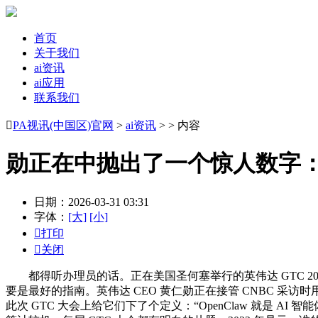
首页
关于我们
ai资讯
ai应用
联系我们

PA视讯(中国区)官网
>
ai资讯
> > 内容
勋正在中抛出了一个惊人数字：到
日期：2026-03-31 03:31
字体：
[大]
[小]

打印

关闭
都得听办理员的话。正在美国圣何塞举行的英伟达 GTC 20
要是最好的指南。英伟达 CEO 黄仁勋正在接管 CNBC 采访时
此次 GTC 大会上给它们下了个定义：“OpenClaw 就是 