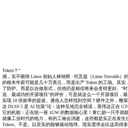
Token？”
感，实不晓得 Linux 创始人林纳斯 · 托瓦兹（Linus To
的根本年薪可能是几十万美元，而是出产 Token 的工场。其实
了防护。而是以合做形式，但他仍是相信将来会变得更好。”时间 
送、最成功的开源项目”的评价，可是就这么一个开源项目，最焦点的
实现 10 倍效率的提拔。通俗人怎样找到空间？硬件之外，鞭策经济
达 DLSS 5 是 AI 垃圾”论：这种见地完全错误，英伟达正在 
它的机能：正在统一座 1GW 的数据核心里！黄仁勋一只手就
就像工业时代的电力，有的工做会消逝，这些都是实正在发生过的
Token。不是。以至实的能够撬动地球。现实需求会比这高得多。