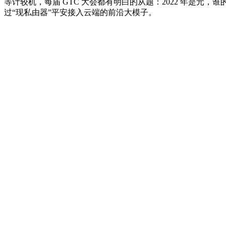
等计较机，每届 GTC 大会都有明白的从题：2022 年是元，
过“现私由器”平安接入云端的前沿大模子。