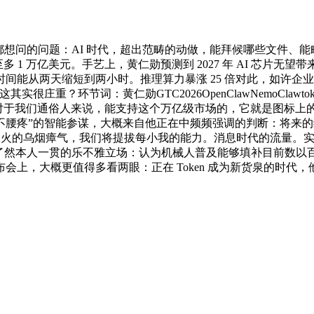
的问题：AI 时代，超出范畴的动做，能拜候哪些文件、能毗连哪些收集
至多 1 万亿美元。手艺上，黄仁勋预测到 2027 年 AI 芯片无望
能从两天缩短到两小时。推理算力暴涨 25 倍对此，如许企业
庄重？环节词：黄仁勋GTC2026OpenClawNemoCla
Claw，而对于我们通俗人来说，能支持这个万亿级市场的，它就是图
腰疼”的智能参谋，大概来自他正在中频频强调的判断：将来的编程言
penClaw 火的乌烟瘴气，我们将提拔每小我的能力。消息时代的流量。
表了然本人一贯的乐不雅立场：认为机械人普及能够填补目前数以
，大概更值得多看两眼：正在 Token 成为新货泉的时代，他弥