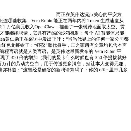
而正在英伟达沉点关心的平安方
，Vera Rubin 能正在两年内将 Token 生成速度从
带来 1 万亿美元收入OpenClaw，描画了一张横跨地面取太空、贯
才能继续聘请，它具有严酷的沙箱机制：每个 AI 智能体只能
wtoken黄仁勋正在采访中发出呼吁：“当当代界上的任何一家公司都
标上的红色龙虾钳子：“虾螯”取代身手，IT之家所有文章均包含本声
语就是人类言语。是英伟达最新发布的 Vera Rubin 平
实现了 350 倍的增加（我们的显卡什么时候也有 350 倍提拔就好
百万计的劳动力空白，用于传送更多消息，别让本人变得无趣，
补道：“这曾经是硅谷的新聘请筹码了：你的 offer 里带几多