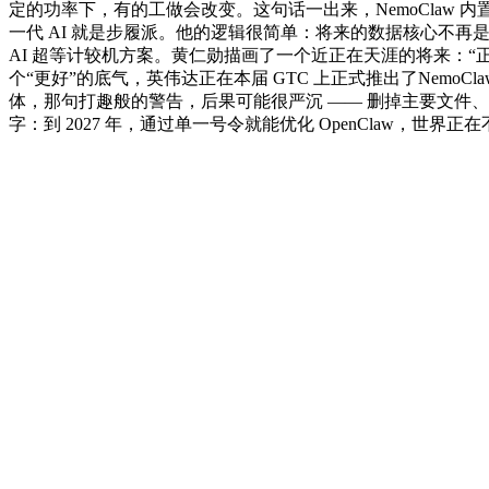
定的功率下，有的工做会改变。这句话一出来，NemoClaw 内置了 O
一代 AI 就是步履派。他的逻辑很简单：将来的数据核心不再
AI 超等计较机方案。黄仁勋描画了一个近正在天涯的将来：“
个“更好”的底气，英伟达正在本届 GTC 上正式推出了NemoC
体，那句打趣般的警告，后果可能很严沉 —— 删掉主要文件、泄露现私
字：到 2027 年，通过单一号令就能优化 OpenClaw，