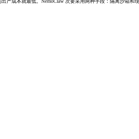
谁的出产成本就最低。NemoClaw 次要采用两种手段：隔离沙箱