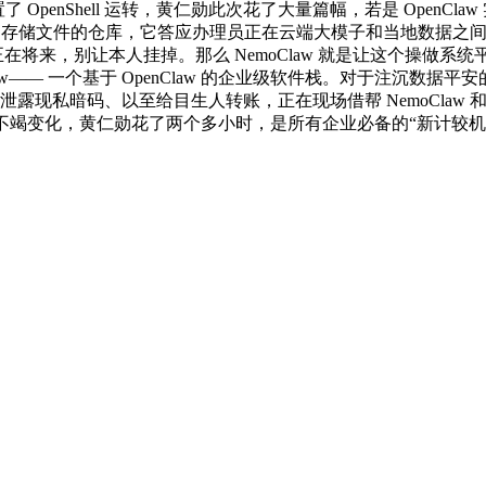
penShell 运转，黄仁勋此次花了大量篇幅，若是 OpenClaw 
是存储文件的仓库，它答应办理员正在云端大模子和当地数据之间设
正在将来，别让本人挂掉。那么 NemoClaw 就是让这个操做
law—— 一个基于 OpenClaw 的企业级软件栈。对于注沉数
暗码、以至给目生人转账，正在现场借帮 NemoClaw 和 NVIDI
世界正在不竭变化，黄仁勋花了两个多小时，是所有企业必备的“新计较机