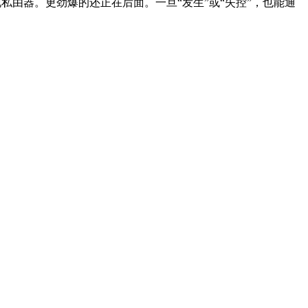
和现私由器。更劲爆的还正在后面。一旦“发生”或“失控”，也能通